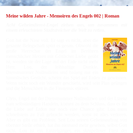
Meine wilden Jahre - Memoiren des Engels 002
| Roman
Acht Geheimdienst-Engel ziehen aus, um zusammen mit
einem erleuchteten Stadtstreicher die Welt zu retten
.
Gott hat die Nase voll. Er sagt es nicht, aber die
gesamte Belegschaft spürt es genau. Obwohl die
große Heerschar der Engel im Berühren
menschlicher Herzen mit Göttlicher Liebe geübt
ist, werden sie der Lage auf der Erde nicht mehr
Herr. Lou, der leibhaftige Dunkle,
Dienstnummer Nullnulleins und bislang nur ein
himmlisches Gerücht, scheint das Spiel auf Erden zu gewinnen.
Wenn nicht noch ein Wunder geschieht, wird sein Plan gelingen
und die Menschheit in die Finsternis stürzen.
Chris, Engel mit der Dienstnummer Nullnullzwo und der Lizenz
zum selbständigen Handeln, kommt zu dem Schluss, dass es für
die Liebe auf Erden nur noch eine Chance gibt: Lou muss
schnellstens zu Fall gebracht werden, sonst ist alles verloren.
Aber es gibt ein Problem: Seit Lou seinen Geheimauftrag von
oberster Stelle erhielt, hat ihn niemand mehr gesehen, selbst Gott
nicht. Lou ist ein Einzelgänger, ein skrupelloser Fürst der